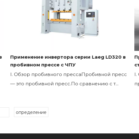
в
Применение инвертора серии Laeg LD320 в
П
пробивном прессе с ЧПУ
с
I. Обзор пробивного прессаПробивной пресс
I
— это пробивной пресс.По сравнению с т...
п
определение