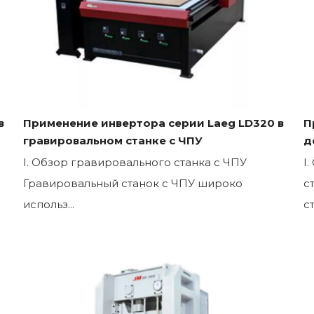
в
Применение инвертора серии Laeg LD320 в
П
гравировальном станке с ЧПУ
д
I. Обзор гравировального станка с ЧПУ
I
Гравировальный станок с ЧПУ широко
с
использ...
с