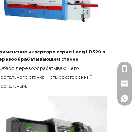
рименение инвертора серии Laeg LD320 в
еревообрабатывающем станке
. Обзор деревообрабатывающего
Мисс
трогального станка. Четырехсторонний
mark
трогальный...
+86-
+86 