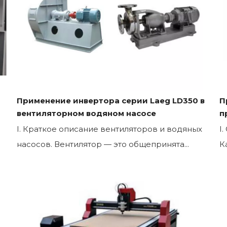
Применение инвертора серии Laeg LD350 в
П
вентиляторном водяном насосе
п
I. Краткое описание вентиляторов и водяных
I
насосов. Вентилятор — это общепринята...
К