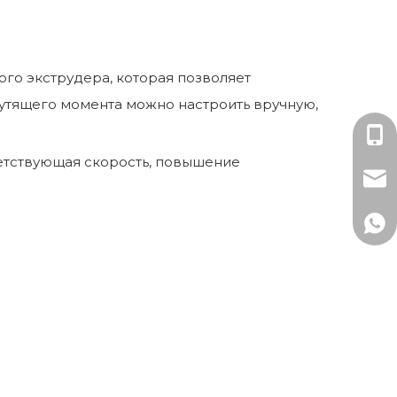
ого экструдера, которая позволяет
рутящего момента можно настроить вручную,
Мисс
ветствующая скорость, повышение
mark
+86-
+86 