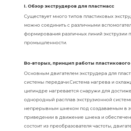
I. Обзор экструдеров для пластмасс
Существует много типов пластиковых экстр
можно соединить с различными вспомогатель
формирования различных линий экструзии п
промышленности.
Во-вторых, принцип работы пластикового
Основным двигателем экструдера для пласти
системы передачи.Система нагрева и охлажд
цилиндре нагревается снаружи для достиже
однородный расплав экструзионной системо
непрерывным шнеком под создаваемым в эт
приведении в движение шнека и обеспечени
состоит из преобразователя частоты, двигат