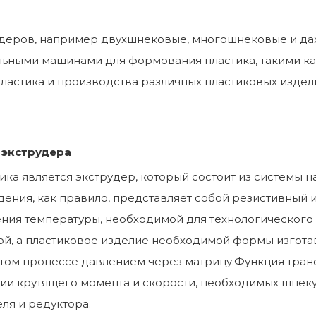
удеров, например двухшнековые, многошнековые и да
ными машинами для формования пластика, такими как 
ластика и производства различных пластиковых издел
 экструдера
ка является экструдер, который состоит из системы н
ения, как правило, представляет собой резистивный и
ния температуры, необходимой для технологического 
й, а пластиковое изделие необходимой формы изготав
ом процессе давлением через матрицу.Функция тран
и крутящего момента и скорости, необходимых шнеку 
еля и редуктора.