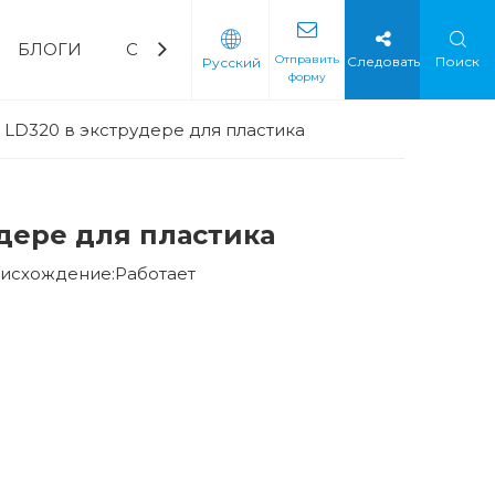
БЛОГИ
СВЯЗАТЬСЯ С НАМИ
ЧаВо
Скача
Отправить
Следовать
Поиск
Pусский
форму
орный водяной насос
ическая промышленность
Мягкий стартер
Мягкий стартер с низким напряжением
Мягкий стартер среднего напряжения
LD320 в экструдере для пластика
дере для пластика
исхождение:
Работает