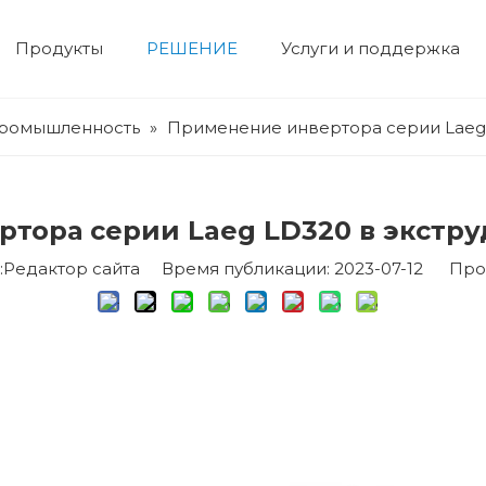
Продукты
РЕШЕНИЕ
Услуги и поддержка
Электрический двигатель
двигатель высокого напряжения
двигатель низкого напряжения
Корпоративная выставка
Гидравлический сервопривод
Сервосистема
Профиль компании
Строительная техника
Устройство числового управления
Фотоэлектрическая система и система хранения энергии
Вентилят
Нефтехим
промышленность
»
Применение инвертора серии Laeg 
тора серии Laeg LD320 в экстру
едактор сайта Время публикации: 2023-07-12 Про