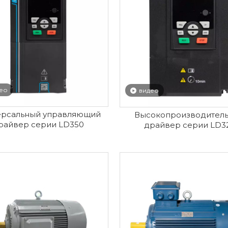
ео
видео
ерсальный управляющий
Высокопроизводител
райвер серии LD350
драйвер серии LD3