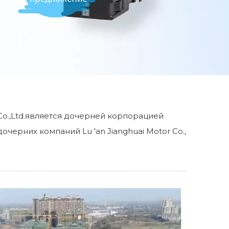
 Co.,Ltd.является дочерней корпорацией
з дочерних компаний Lu 'an Jianghuai Motor Co.,