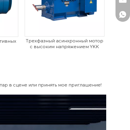
mark
+86-
+86 
Трехфазный асинхронный мотор
тивных
с высоким напряжением YKK
тар в сцене или принять мое приглашение!