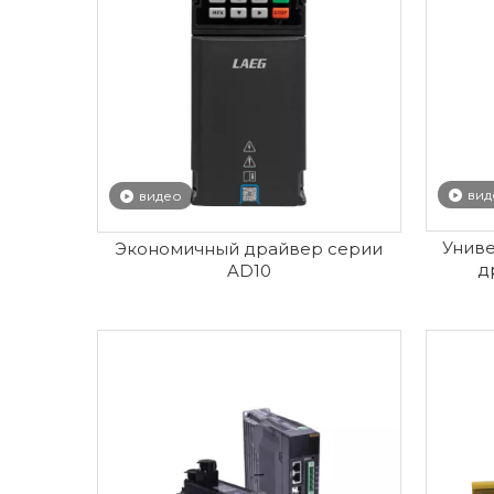
вид
видео
Унив
Экономичный драйвер серии
д
AD10