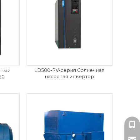
LD500-PV-серия Солнечная
ьный
насосная инвертор
20
Мисс