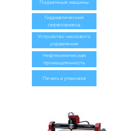
Подъемные машины
Гидравлический
сервопривод
Устройство числового
управления
Нефтехимическая
промышленность
Печать и упаковка