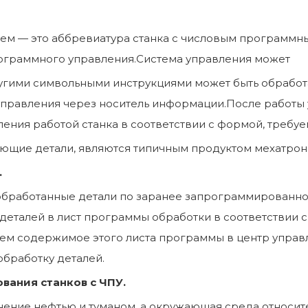
ем — это аббревиатура станка с числовым программн
рограммного управления.Система управления может
гими символьными инструкциями может быть обработ
 управления через носитель информации.После работы
ения работой станка в соответствии с формой, требу
ющие детали, являются типичным продуктом мехатрон
.
 обработанные детали по заранее запрограммированн
деталей в лист программы обработки в соответствии 
аем содержимое этого листа программы в центр управл
обработку деталей.
вания станков с ЧПУ.
нение нефтью и туманом, а окружающая среда относит