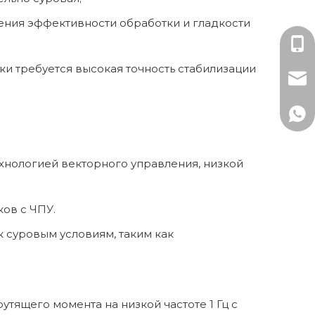
шения эффективности обработки и гладкости
Мисс
ки требуется высокая точность стабилизации
mark
+86-
+86 
хнологией векторного управления, низкой
ков с ЧПУ.
 суровым условиям, таким как
тящего момента на низкой частоте 1 Гц с