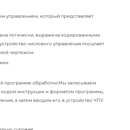
ым управлением, который представляет
ана логически, выражена кодированными
 устройство числового управления посылает
емой чертежом.
ики.
ой программе обработки.Мы записываем
с кодом инструкции и форматом программы,
ения, а затем вводим его в устройство ЧПУ
ельно суровая;