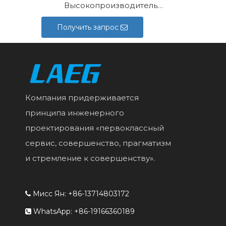
Высокопроизводительный драйвер серии LD320
Получить запрос
Компания придерживается
принципа инженерного
проектирования «первоклассный
сервис, совершенство, прагматизм
и стремление к совершенству».
Мисс Ян: +86-13714803172

WhatsApp: +86-19166360189
