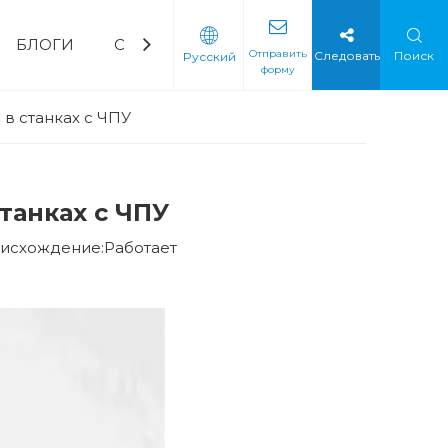
БЛОГИ
СВЯЗАТЬСЯ С НАМИ
ЧаВо
Скача
Отправить
Следовать
Поиск
Pусский
форму
орный водяной насос
ическая промышленность
Мягкий стартер
Мягкий стартер с низким напряжением
Мягкий стартер среднего напряжения
в станках с ЧПУ
танках с ЧПУ
исхождение:
Работает