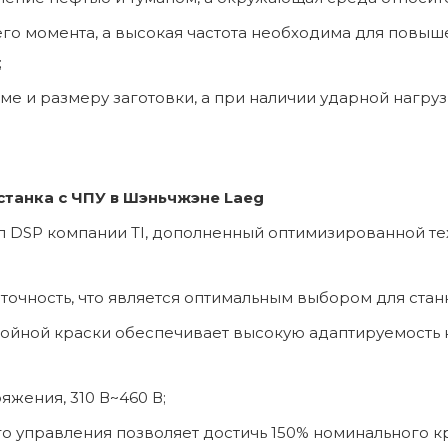
щего момента, а высокая частота необходима для повы
;
ме и размеру заготовки, а при наличии ударной нагруз
станка с ЧПУ в Шэньчжэне Laeg
п DSP компании TI, дополненный оптимизированной те
точность, что является оптимальным выбором для стан
лойной краски обеспечивает высокую адаптируемость к
яжения, 310 В~460 В;
о управления позволяет достичь 150% номинального кру