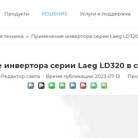
Продукты
РЕШЕНИЕ
Услуги и поддержка
Электрический двигатель
двигатель высокого напряжения
двигатель низкого напряжения
Корпоративная выставка
Гидравлический сервопривод
Сервосистема
Профиль компании
Строительная техника
Устройство числового управления
Фотоэлектрическая система и система хранения энергии
Вентилят
Нефтехим
я техника
»
Применение инвертора серии Laeg LD320 
инвертора серии Laeg LD320 в с
едактор сайта Время публикации: 2023-07-12 Про