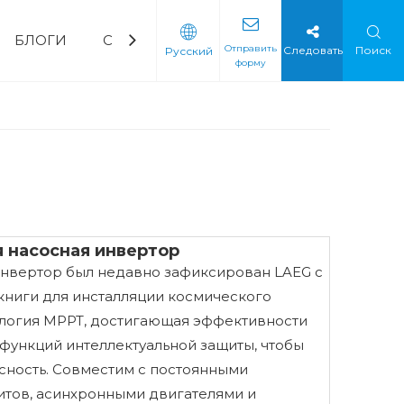
БЛОГИ
СВЯЗАТЬСЯ С НАМИ
ЧаВо
Скача
Отправить
Следовать
Поиск
Pусский
форму
орный водяной насос
ическая промышленность
Мягкий стартер
Мягкий стартер с низким напряжением
Мягкий стартер среднего напряжения
 насосная инвертор
нвертор был недавно зафиксирован LAEG с
книги для инсталляции космического
логия MPPT, достигающая эффективности
 функций интеллектуальной защиты, чтобы
сность. Совместим с постоянными
тов, асинхронными двигателями и