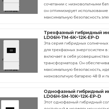
сочетании с низковольтными ба
он оптимизирует использование
максимальную безопасность эле
Трехфазный гибридный ин
LD06H-TM-6K~12K-EP-D
Эта серия гибридных солнечных и
для трехфазных энергосистем в
включает в себя усовершенство
трансформатора. Он обеспечив
максимальную безопасность, ид
низковольтную батарею 48 В и пи
Однофазный гибридный ин
LD06H-SM-10K~12K-EP-D
Этот однофазный гибридный со
доступный в моделях мощностью 