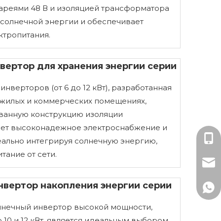
тареями 48 В и изоляцией трансформатора
 солнечной энергии и обеспечивает
ктропитания.
вертор для хранения энергии серии
нверторов (от 6 до 12 кВт), разработанная
 жилых и коммерческих помещениях,
ванную конструкцию изоляции
ает высоконадежное электроснабжение и
Мисс
еально интегрируя солнечную энергию,
тание от сети.
mark
вертор накопления энергии серии
+86-
лнечный инвертор высокой мощности,
+86 
10 и 12 кВт, является идеальным выбором