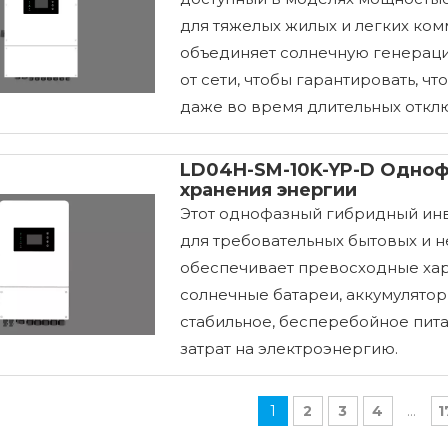
для тяжелых жилых и легких ко
объединяет солнечную генераци
от сети, чтобы гарантировать, чт
даже во время длительных откл
LD04H-SM-10K-YP-D Одноф
хранения энергии
Этот однофазный гибридный инв
для требовательных бытовых и 
обеспечивает превосходные хар
солнечные батареи, аккумуляторн
стабильное, бесперебойное пит
затрат на электроэнергию.
1
2
3
4
...
1