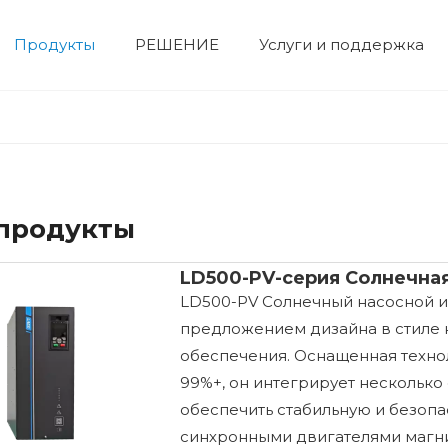
Продукты
РЕШЕНИЕ
Услуги и поддержка
Электрический двигатель
двигатель высокого напряжения
двигатель низкого напряжения
Корпоративная выставка
Гидравлический сервопривод
Сервосистема
Профиль компании
Строительная техника
Устройство числового управления
Фотоэлектрическая система и система хранения энергии
Вентилят
Нефтехим
 продукты
LD500-PV-серия Солнечная
LD500-PV Солнечный насосной и
предложением дизайна в стиле 
обеспечения. Оснащенная техно
99%+, он интегрирует несколько
обеспечить стабильную и безопа
синхронными двигателями магни