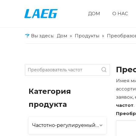
ДОМ
О НАС
Частотно-регулируемый привод
Кабельная промышленность
Подъемные машины
Двухчастотный преобразователь воздушного компрессора AP100
Специальный кошелек VFD
VFD общего назначения
Солнечная накачка VFD
Вы здесь:
Дом
»
Продукты
»
Преобразов
Прео
Имея мн
ассорт
Категория
заявок,
продукта
частот
Преобр
Частотно-регулируемый привод