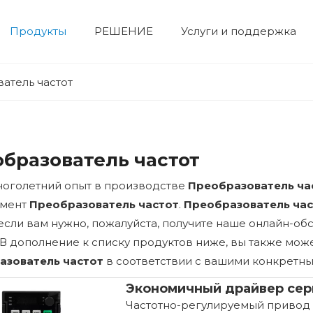
Продукты
РЕШЕНИЕ
Услуги и поддержка
Электрический двигатель
двигатель высокого напряжения
двигатель низкого напряжения
Корпоративная выставка
Гидравлический сервопривод
Сервосистема
Профиль компании
Строительная техника
Устройство числового управления
Фотоэлектрическая система и система хранения энергии
Вентилят
Нефтехим
атель частот
бразователь частот
оголетний опыт в производстве
Преобразователь ча
имент
Преобразователь частот
.
Преобразователь час
 если вам нужно, пожалуйста, получите наше онлайн-о
. В дополнение к списку продуктов ниже, вы также мо
азователь частот
в соответствии с вашими конкретн
Экономичный драйвер сер
Частотно-регулируемый привод