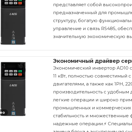
представляет собой высокопрои
предназначенный для промышле
структуру, богатую функционал
управление и связь RS485, обес
значительную экономическую вы
Экономичный драйвер сер
Экономический инвертор AD10 с
11 кВт, полностью совместимый
двигателями, а также как 1PH, 2
производительность с удобным 
легкие операции и широко прим
промышленных и коммерческих об
ео
стабильность и множественные 
надежные операции.⚡ Специаль
замена блока + эксклюзивная ски