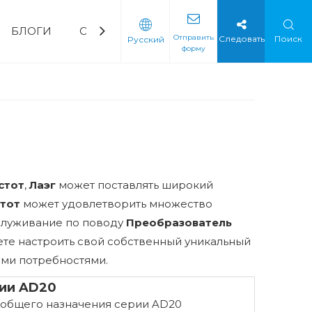
БЛОГИ
СВЯЗАТЬСЯ С НАМИ
ЧаВо
Скача
Отправить
Следовать
Поиск
Pусский
форму
орный водяной насос
ическая промышленность
Мягкий стартер
Мягкий стартер с низким напряжением
Мягкий стартер среднего напряжения
стот
,
Лаэг
может поставлять широкий
тот
может удовлетворить множество
бслуживание по поводу
Преобразователь
жете настроить свой собственный уникальный
ыми потребностями.
ии AD20
 общего назначения серии AD20