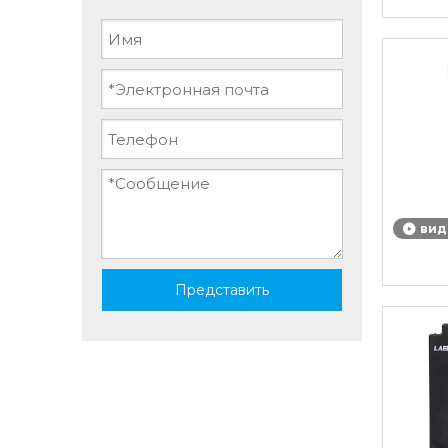
вид
Представить