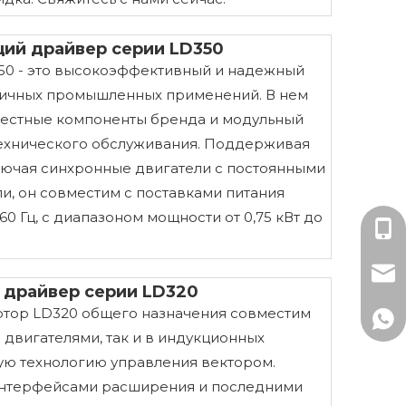
ий драйвер серии LD350
 LD350 - это высокоэффективный и надежный
личных промышленных применений. В нем
вестные компоненты бренда и модульный
 технического обслуживания. Поддерживая
ключая синхронные двигатели с постоянными
и, он совместим с поставками питания
60 Гц, с диапазоном мощности от 0,75 кВт до
Мисс
mark
драйвер серии LD320
тор LD320 общего назначения совместим
+86-
двигателями, так и в индукционных
ую технологию управления вектором.
+86 
нтерфейсами расширения и последними