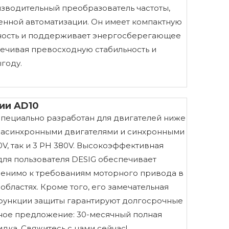
зводительный преобразователь частоты,
нной автоматизации. Он имеет компактную
ьность и поддерживает энергосберегающее
печивая превосходную стабильность и
году.
ии AD10
пециально разработан для двигателей ниже
 с асинхронными двигателями и синхронными
20V, так и 3 PH 380V. Высокоэффективная
для пользователя DESIG обеспечивает
енимо к требованиям моторного привода в
ластях. Кроме того, его замечательная
функции защиты гарантируют долгосрочные
ное предложение: 30-месячный полная
дка. Свяжитесь с нами сейчас!