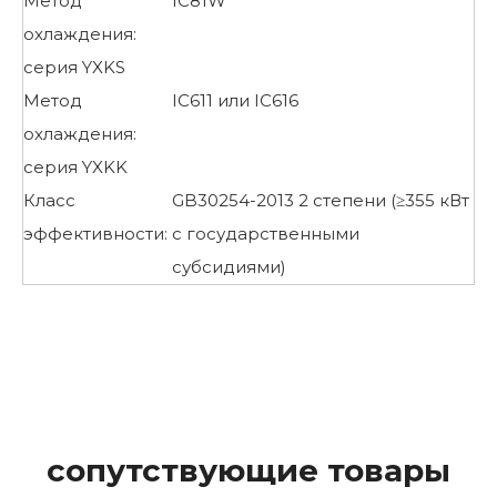
Метод
IC81W
охлаждения:
серия YXKS
Метод
IC611 или IC616
охлаждения:
серия YXKK
Класс
GB30254-2013 2 степени (≥355 кВт
эффективности:
с государственными
субсидиями)
сопутствующие товары