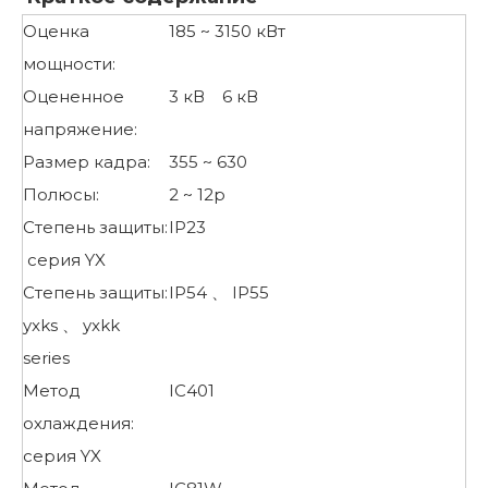
Оценка
185 ~ 3150 кВт
мощности:
Оцененное
3 кВ 6 кВ
напряжение:
Размер кадра:
355 ~ 630
Полюсы:
2 ~ 12p
Степень защиты:
IP23
серия YX
Степень защиты:
IP54 、 IP55
yxks 、 yxkk
series
Метод
IC401
охлаждения:
серия YX