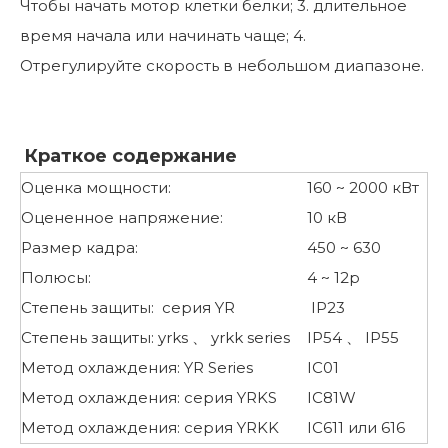
Чтобы начать мотор клетки белки; 3. длительное
время начала или начинать чаще; 4.
Отрегулируйте скорость в небольшом диапазоне.
Краткое содержание
Оценка мощности:
160 ~ 2000 кВт
Оцененное напряжение:
10 кВ
Размер кадра:
450 ~ 630
Полюсы:
4 ~ 12p
Степень защиты: серия YR
IP23
Степень защиты: yrks 、 yrkk series
IP54 、 IP55
Метод охлаждения: YR Series
IC01
Метод охлаждения: серия YRKS
IC81W
Метод охлаждения: серия YRKK
IC611 или 616