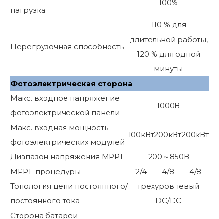
100%
нагрузка
110 % для
длительной работы,
Перегрузочная способность
120 % для одной
минуты
Фотоэлектрическая сторона
Макс. входное напряжение
1000В
фотоэлектрической панели
Макс. входная мощность
100кВт
200кВт
200кВт
фотоэлектрических модулей
Диапазон напряжения MPPT
200～850В
MPPT-процедуры
2/4
4/8
4/8
Топология цепи постоянного/
трехуровневый
постоянного тока
DC/DC
Сторона батареи