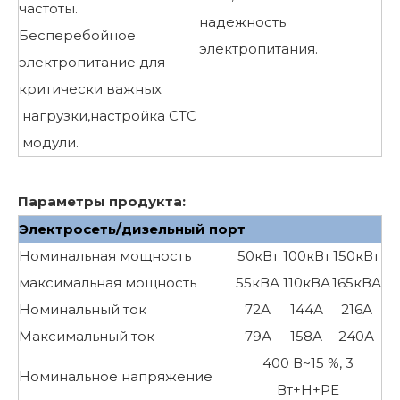
частоты.
надежность
Бесперебойное
электропитания.
электропитание для
критически важных
нагрузки,настройка СТС
модули.
Параметры продукта:
Электросеть/дизельный порт
Номинальная мощность
50кВт
100кВт
150кВт
максимальная мощность
55кВА
110кВА
165кВА
Номинальный ток
72А
144А
216А
Максимальный ток
79А
158А
240А
400 В~15 %, 3
Номинальное напряжение
Вт+Н+РЕ