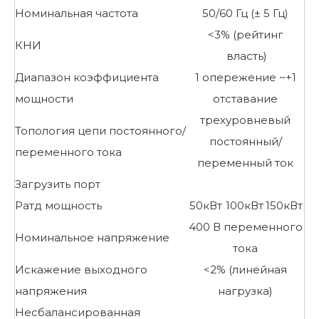
Номинальная частота
50/60 Гц (± 5 Гц)
<3% (рейтинг
КНИ
власть)
Диапазон коэффициента
1 опережение ~+1
мощности
отставание
трехуровневый
Топология цепи постоянного/
постоянный/
переменного тока
переменный ток
Загрузить порт
Ратд мощность
50кВт
100кВт
150кВт
400 В переменного
Номинальное напряжение
тока
Искажение выходного
<2% (линейная
напряжения
нагрузка)
Несбалансированная