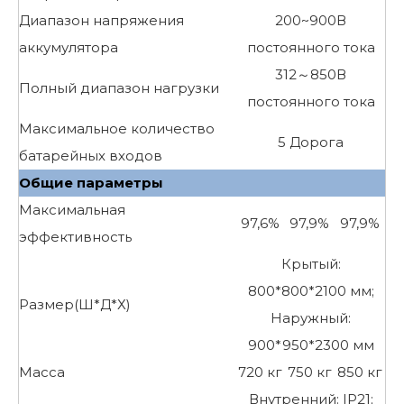
Диапазон напряжения
200~900В
аккумулятора
постоянного тока
312～850В
Полный диапазон нагрузки
постоянного тока
Максимальное количество
5 Дорога
батарейных входов
Общие параметры
Максимальная
97,6%
97,9%
97,9%
эффективность
Крытый:
800*800*2100 мм;
Размер(Ш*Д*Х)
Наружный:
900*950*2300 мм
Масса
720 кг
750 кг
850 кг
Внутренний: IP21;