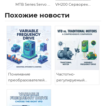
MTB Series Servo Motor
VH200 Серворекта
Похожие новости
Понимание
Частотно-
преобразователей
регулируемый
частоты: основные
привод и
преимущества для
традиционные
промышленного
двигатели:
применения
всестороннее