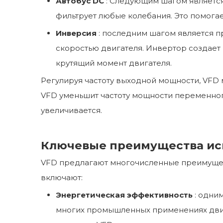
Автобус DC
: Следующим шагом является
фильтрует любые колебания. Это помогае
Инверсия
: последним шагом является п
скоростью двигателя. Инвертор создает 
крутящий момент двигателя.
Регулируя частоту выходной мощности, VFD 
VFD уменьшит частоту мощности переменного 
увеличивается.
Ключевые преимущества ис
VFD предлагают многочисленные преимущес
включают:
Энергетическая эффективность
: одни
многих промышленных применениях двига