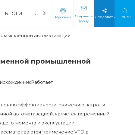
БЛОГИ
СВЯЗАТЬСЯ С НАМИ
ЧаВо
Скача
Отправить
Следовать
Поиск
Pусский
форму
орный водяной насос
ическая промышленность
Мягкий стартер
Мягкий стартер с низким напряжением
Мягкий стартер среднего напряжения
промышленной автоматизации
временной промышленной
исхождение:
Работает
шению эффективности, снижению затрат и
нной автоматизацией, является переменный
тящего момента и эксплуатации
 рассматриваются применение VFD в