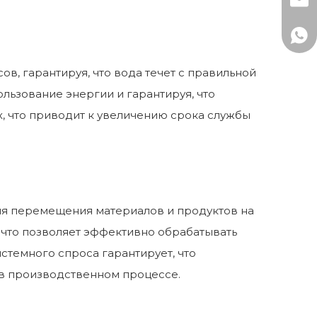
mark
+86-
+86 
в, гарантируя, что вода течет с правильной
ользование энергии и гарантируя, что
х, что приводит к увеличению срока службы
ля перемещения материалов и продуктов на
 что позволяет эффективно обрабатывать
стемного спроса гарантирует, что
 в производственном процессе.