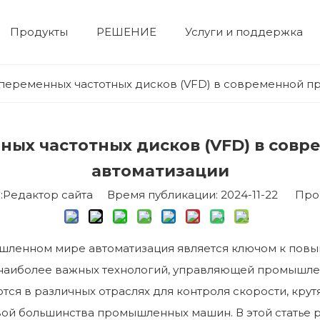
Продукты
РЕШЕНИЕ
Услуги и поддержка
Электрический двигатель
двигатель высокого напряжения
двигатель низкого напряжения
Корпоративная выставка
Гидравлический сервопривод
Сервосистема
Профиль компании
Строительная техника
Устройство числового управления
Фотоэлектрическая система и система хранения энергии
Вентилят
Нефтехим
 переменных частотных дисков (VFD) в современной 
ных частотных дисков (VFD) в со
автоматизации
едактор сайта Время публикации: 2024-11-22 Про
енном мире автоматизация является ключом к повы
наиболее важных технологий, управляющей промышле
тся в различных отраслях для контроля скорости, кру
вой большинства промышленных машин. В этой статье