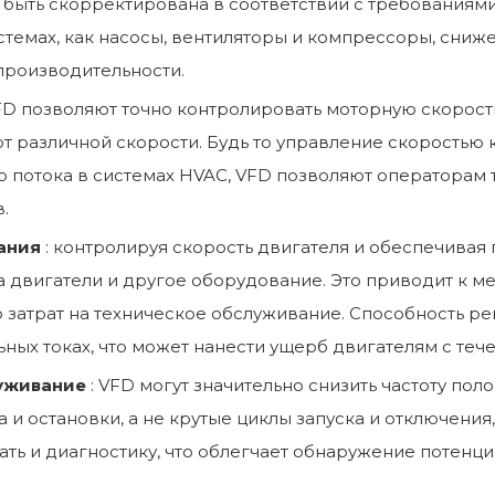
быть скорректирована в соответствии с требованиями 
стемах, как насосы, вентиляторы и компрессоры, сниж
производительности.
VFD позволяют точно контролировать моторную скорост
 различной скорости. Будь то управление скоростью 
 потока в системах HVAC, VFD позволяют операторам 
.
вания
: контролируя скорость двигателя и обеспечивая
двигатели и другое оборудование. Это приводит к ме
затрат на техническое обслуживание. Способность ре
ных токах, что может нанести ущерб двигателям с теч
луживание
: VFD могут значительно снизить частоту по
 и остановки, а не крутые циклы запуска и отключения
ать и диагностику, что облегчает обнаружение потенц