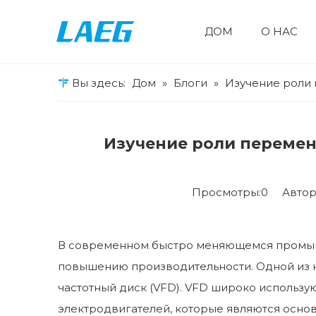
ДОМ
О НАС
Частотно-регулируемый привод
Кабельная промышленность
Подъемные машины
Двухчастотный преобразователь воздушного компрессора AP100
Специальный кошелек VFD
VFD общего назначения
Солнечная накачка VFD
Вы здесь:
Дом
»
Блоги
»
Изучение роли
Изучение роли перемен
Просмотры:
0
Автор:P
В современном быстро меняющемся промышл
повышению производительности. Одной из 
частотный диск (VFD). VFD широко использую
электродвигателей, которые являются осно