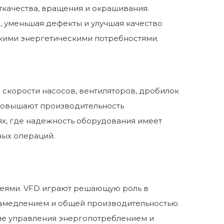
ткачества, вращения и окрашивания.
ю, уменьшая дефекты и улучшая качество
окими энергетическими потребностями.
я скорости насосов, вентиляторов, дробилок
 повышают производительность
ях, где надежность оборудования имеет
ных операций.
ареями. VFD играют решающую роль в
 замедлением и общей производительностью.
ние управления энергопотреблением и