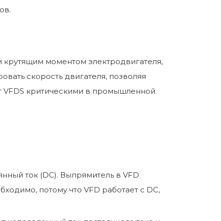
ов.
 и крутящим моментом электродвигателя,
ровать скорость двигателя, позволяя
ет VFDS критическими в промышленной
нный ток (DC). Выпрямитель в VFD
бходимо, потому что VFD работает с DC,