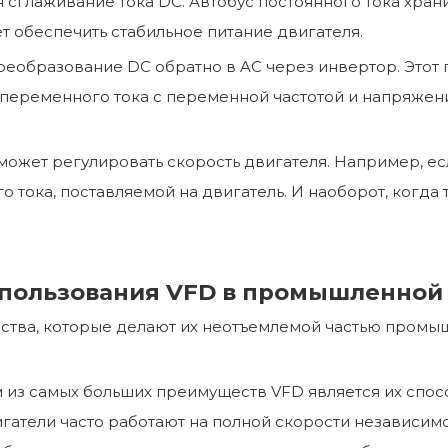
 сглаживание тока DC. Автобус постоянного тока хран
т обеспечить стабильное питание двигателя.
реобразование DC обратно в AC через инвертор. Этот
переменного тока с переменной частотой и напряжени
может регулировать скорость двигателя. Например, есл
тока, поставляемой на двигатель. И наоборот, когда 
пользования VFD в промышленной
тва, которые делают их неотъемлемой частью промыш
м из самых больших преимуществ VFD является их спос
тели часто работают на полной скорости независимо 