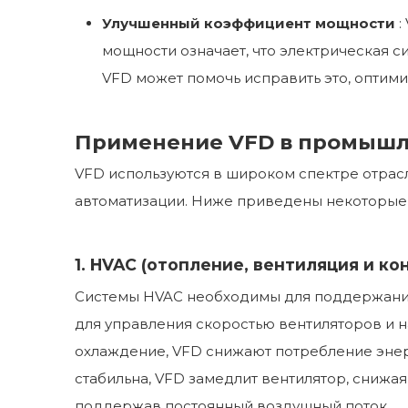
Улучшенный коэффициент мощности
:
мощности означает, что электрическая с
VFD может помочь исправить это, опти
Применение VFD в промышл
VFD используются в широком спектре отра
автоматизации. Ниже приведены некоторые 
1. HVAC (отопление, вентиляция и к
Системы HVAC необходимы для поддержания
для управления скоростью вентиляторов и н
охлаждение, VFD снижают потребление энер
стабильна, VFD замедлит вентилятор, снижая
поддержав постоянный воздушный поток.