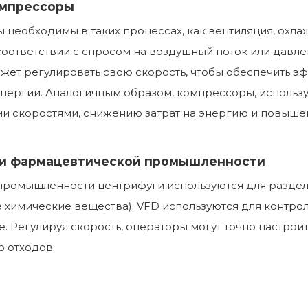
омпрессоры
еобходимы в таких процессах, как вентиляция, охлаж
 соответствии с спросом на воздушный поток или давл
жет регулировать свою скорость, чтобы обеспечить э
ергии. Аналогичным образом, компрессоры, используе
ми скоростями, снижению затрат на энергию и повыш
й и фармацевтической промышленности
ромышленности центрифуги используются для разделе
химические вещества). VFD используются для контрол
. Регулируя скорость, операторы могут точно настрои
 отходов.