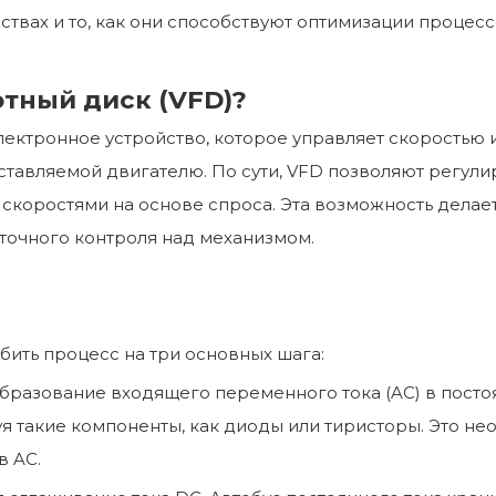
вах и то, как они способствуют оптимизации процесс
тный диск (VFD)?
лектронное устройство, которое управляет скоростью
ставляемой двигателю. По сути, VFD позволяют регули
 скоростями на основе спроса. Эта возможность дела
 точного контроля над механизмом.
збить процесс на три основных шага:
бразование входящего переменного тока (AC) в постоя
я такие компоненты, как диоды или тиристоры. Это нео
в AC.