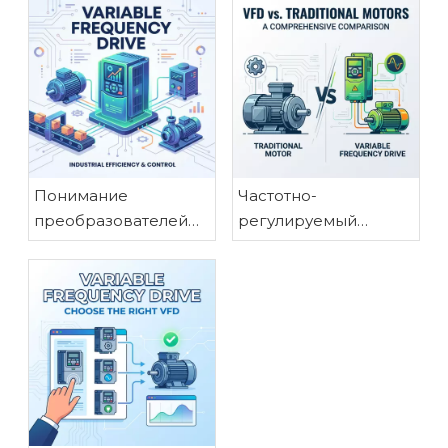
Понимание
Частотно-
преобразователей
регулируемый
частоты: основные
привод и
преимущества для
традиционные
промышленного
двигатели:
применения
всестороннее
сравнение