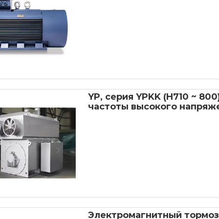
YP, серия YPKK (H710 ~ 8
частоты высокого напряж
мотор
Электромагнитный тормоз