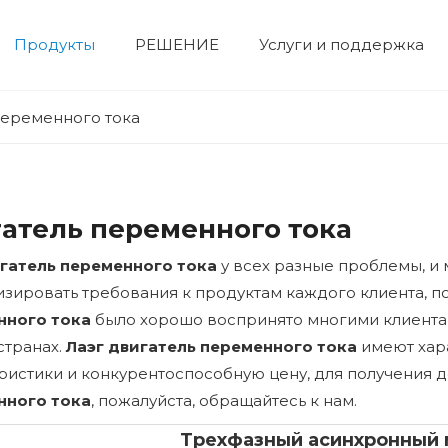
Продукты
РЕШЕНИЕ
Услуги и поддержка
Электрический двигатель
двигатель высокого напряжения
двигатель низкого напряжения
Корпоративная выставка
Гидравлический сервопривод
Сервосистема
Профиль компании
Строительная техника
Устройство числового управления
Фотоэлектрическая система и система хранения энергии
Вентилят
Нефтехим
переменного тока
атель переменного тока
гатель переменного тока
у всех разные проблемы, и
зировать требования к продуктам каждого клиента, п
нного тока
было хорошо воспринято многими клиента
странах.
Лаэг
двигатель переменного тока
имеют хар
ристики и конкурентоспособную цену, для получения
нного тока
, пожалуйста, обращайтесь к нам.
Трехфазный асинхронный 