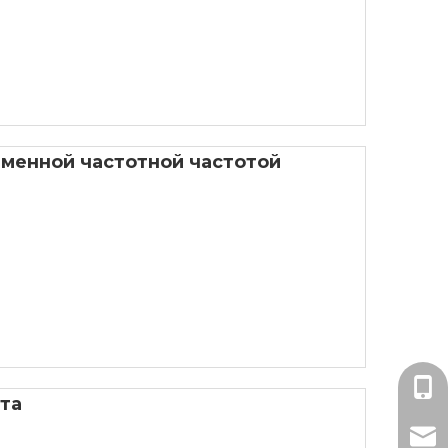
еменной частотной частотой
Мисс
та
mark