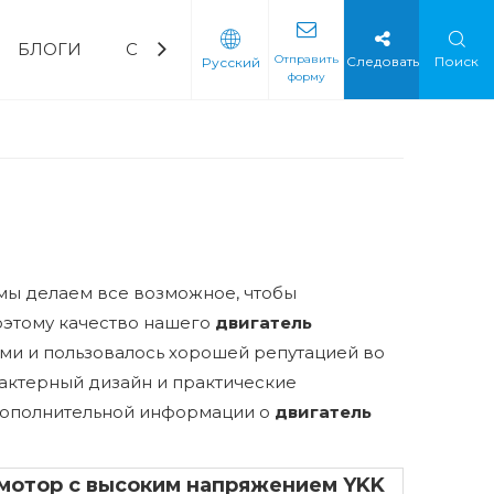
БЛОГИ
СВЯЗАТЬСЯ С НАМИ
ЧаВо
Скача
Отправить
Следовать
Поиск
Pусский
форму
орный водяной насос
ическая промышленность
Мягкий стартер
Мягкий стартер с низким напряжением
Мягкий стартер среднего напряжения
 мы делаем все возможное, чтобы
оэтому качество нашего
двигатель
ми и пользовалось хорошей репутацией во
актерный дизайн и практические
 дополнительной информации о
двигатель
мотор с высоким напряжением YKK